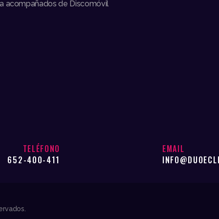
ena acompañados de Discomóvil
TELÉFONO
EMAIL
652-400-411
INFO@DUOECL
ervados.