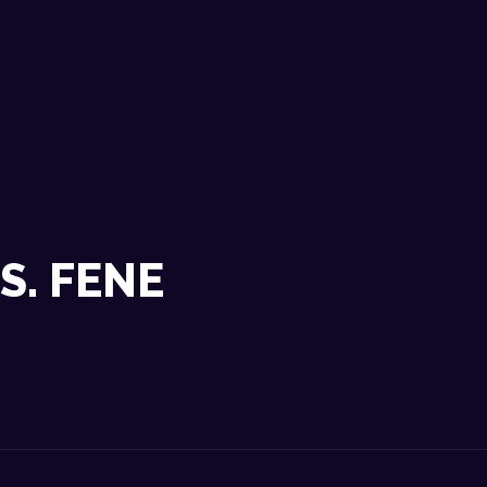
NOSOTROS
DATOS TÉCNICOS
ACTUACIONES
CONTACTO
S. FENE