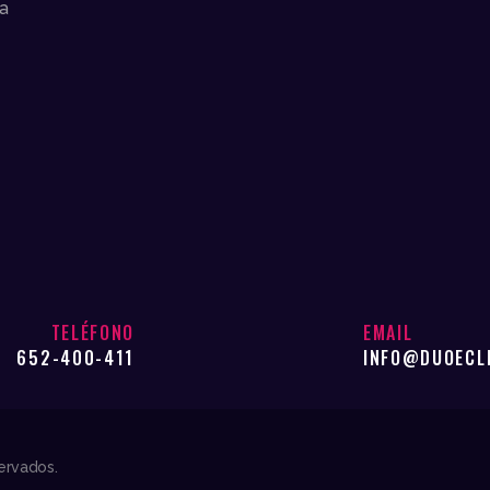
na
TELÉFONO
EMAIL
652-400-411
INFO@DUOECL
ervados.