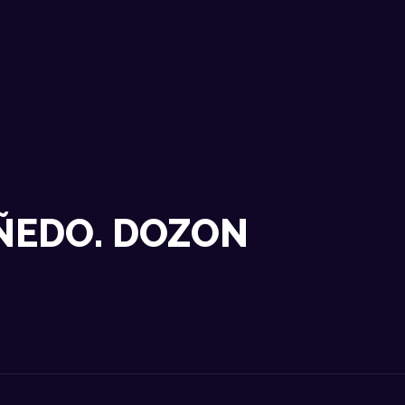
NOSOTROS
DATOS TÉCNICOS
ACTUACIONES
CONTACTO
ÑEDO. DOZON