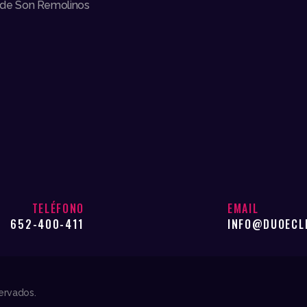
de Son Remolinos
TELÉFONO
EMAIL
652-400-411
INFO@DUOECL
ervados.